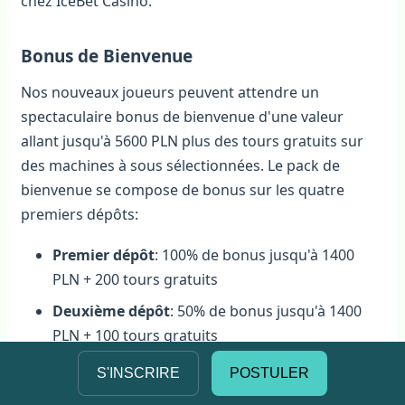
chez IceBet Casino.
Bonus de Bienvenue
Nos nouveaux joueurs peuvent attendre un
spectaculaire bonus de bienvenue d'une valeur
allant jusqu'à 5600 PLN plus des tours gratuits sur
des machines à sous sélectionnées. Le pack de
bienvenue se compose de bonus sur les quatre
premiers dépôts:
Premier dépôt
: 100% de bonus jusqu'à 1400
PLN + 200 tours gratuits
Deuxième dépôt
: 50% de bonus jusqu'à 1400
PLN + 100 tours gratuits
Troisième dépôt
: 25% de bonus jusqu'à 1400
S'INSCRIRE
POSTULER
PLN + 100 tours gratuits