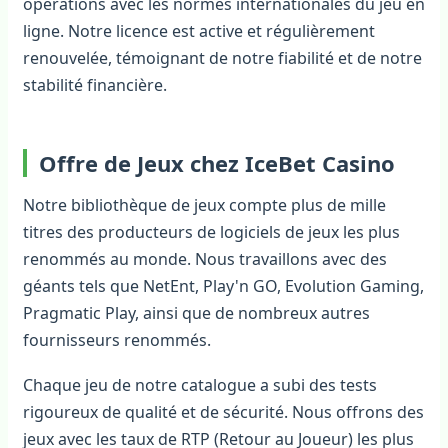
opérations avec les normes internationales du jeu en
ligne. Notre licence est active et régulièrement
renouvelée, témoignant de notre fiabilité et de notre
stabilité financière.
Offre de Jeux chez IceBet Casino
Notre bibliothèque de jeux compte plus de mille
titres des producteurs de logiciels de jeux les plus
renommés au monde. Nous travaillons avec des
géants tels que NetEnt, Play'n GO, Evolution Gaming,
Pragmatic Play, ainsi que de nombreux autres
fournisseurs renommés.
Chaque jeu de notre catalogue a subi des tests
rigoureux de qualité et de sécurité. Nous offrons des
jeux avec les taux de RTP (Retour au Joueur) les plus