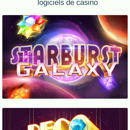
logiciels de casino